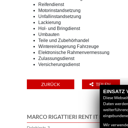
Reifendienst
Motorinstandsetzung
Unfallinstandsetzung
Lackierung
Hol- und Bringdienst
Umbauten
Teile und Zubehörhandel
Wintereinlagerung Fahrzeuge
Elektronische Rahmenvermessung
Zulassungsdienst
Versicherungsdienst
ZURÜCK
TEILEN
EINSATZ
Diese Webseit
Daten werden 
weiterführen
eingebundenen
MARCO RIGATTIERI RENT IT E. K.
Wir verwenden
Delphinstr. 3